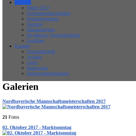
Galerien
Bilder 2017
Vereinsmeisterschaften
Ferienprogramm
Turniere
Nikolausfeiern
40-jähriges Vereinsbestehen
Ausflüge
Kontakt
Vorstandschaft
Anfahrt
Links
Impressum
Datenschutzerklärung
Galerien
Nordbayerische Mannschaftsmeisterschaften 2017
21
Fotos
02. Oktober 2017 - Marktsonntag