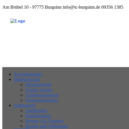
Am Brübel 10 - 97775 Burgsinn
info@tc-burgsinn.de
09356 1385
Tennisclub 197
Terminkalender
Mitgliedschaft
Mitgliedschaft
Unsere Trainer
Trainingsangebote
Vereinsgeschichte
Spielbetrieb
Spielbetrieb
Platzbelegung
Weitere LK-Turniere
Regeln und Ordnungen