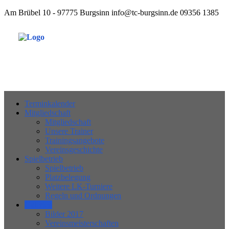
Am Brübel 10 - 97775 Burgsinn
info@tc-burgsinn.de
09356 1385
Tennisclub 1970 Burgsinn e.V.
Terminkalender
Mitgliedschaft
Mitgliedschaft
Unsere Trainer
Trainingsangebote
Vereinsgeschichte
Spielbetrieb
Spielbetrieb
Platzbelegung
Weitere LK-Turniere
Regeln und Ordnungen
Galerien
Bilder 2017
Vereinsmeisterschaften