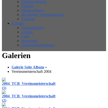
Ferienprogramm
Turniere
Nikolausfeiern
40-jähriges Vereinsbestehen
Ausflüge
Kontakt
Vorstandschaft
Anfahrt
Links
Impressum
Datenschutzerklärung
Galerien
Galerie Seite Album
»
Vereinsmeisterschaft 2004