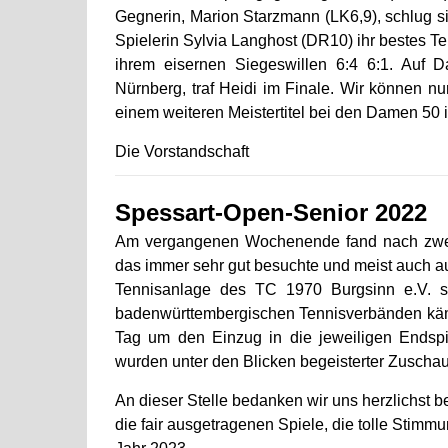
Gegnerin, Marion Starzmann (LK6,9), schlug s
Spielerin Sylvia Langhost (DR10) ihr bestes 
ihrem eisernen Siegeswillen 6:4 6:1. Auf D
Nürnberg, traf Heidi im Finale. Wir können n
einem weiteren Meistertitel bei den Damen 50 
Die Vorstandschaft
Spessart-Open-Senior 2022
Am vergangenen Wochenende fand nach zwe
das immer sehr gut besuchte und meist auch a
Tennisanlage des TC 1970 Burgsinn e.V. st
badenwürttembergischen Tennisverbänden käm
Tag um den Einzug in die jeweiligen Endsp
wurden unter den Blicken begeisterter Zuscha
An dieser Stelle bedanken wir uns herzlichst be
die fair ausgetragenen Spiele, die tolle Sti