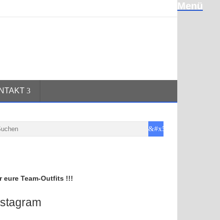
Menü
NTAKT
r eure Team-Outfits !!!
nstagram