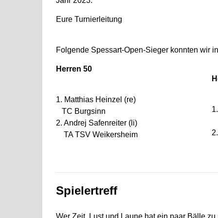
Jahr 2023.
Eure Turnierleitung
Folgende Spessart-Open-Sieger konnten wir in
Herren 50
H
1. Matthias Heinzel (re)
1
TC Burgsinn
T
2. Andrej Safenreiter (li)
2
TA TSV Weikersheim
T
Spielertreff
Wer Zeit, Lust und Laune hat ein paar Bälle zu 