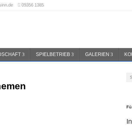
sinn.de
09356 1385
 1970 Burgsinn e.V.
EDSCHAFT
SPIELBETRIEB
GALERIEN
KO
Themen
Fü
I