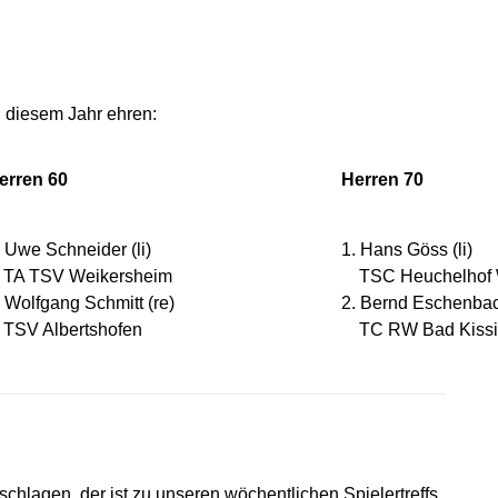
 diesem Jahr ehren:
erren 60
Herren 70
. Uwe Schneider (li)
1. Hans Göss (li)
A TSV Weikersheim
TSC Heuchelhof 
. Wolfgang Schmitt (re)
2. Bernd Eschenbac
SV Albertshofen
TC RW Bad Kissi
schlagen, der ist zu unseren wöchentlichen Spielertreffs