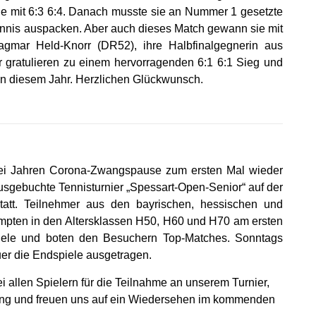
ie mit 6:3 6:4. Danach musste sie an Nummer 1 gesetzte
Tennis auspacken. Aber auch dieses Match gewann sie mit
agmar Held-Knorr (DR52), ihre Halbfinalgegnerin aus
ur gratulieren zu einem hervorragenden 6:1 6:1 Sieg und
in diesem Jahr. Herzlichen Glückwunsch.
i Jahren Corona-Zwangspause zum ersten Mal wieder
usgebuchte Tennisturnier „Spessart-Open-Senior“ auf der
att. Teilnehmer aus den bayrischen, hessischen und
pten in den Altersklassen H50, H60 und H70 am ersten
iele und boten den Besuchern Top-Matches. Sonntags
uer die Endspiele ausgetragen.
i allen Spielern für die Teilnahme an unserem Turnier,
mmung und freuen uns auf ein Wiedersehen im kommenden