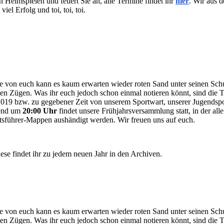
Heimspielen und feuert Sie an, alle Termine findet ihr
hier
. Wir aus d
el Erfolg und toi, toi, toi.
ere von euch kann es kaum erwarten wieder roten Sand unter seinen Sch
ten Zügen. Was ihr euch jedoch schon einmal notieren könnt, sind di
 2019 bzw. zu gegebener Zeit von unserem Sportwart, unserer Jugendsp
bend um
20:00 Uhr
findet unsere Frühjahrsversammlung statt, in der alle
sführer-Mappen aushändigt werden. Wir freuen uns auf euch.
iese findet ihr zu jedem neuen Jahr in den Archiven.
ere von euch kann es kaum erwarten wieder roten Sand unter seinen Sch
ten Zügen. Was ihr euch jedoch schon einmal notieren könnt, sind di