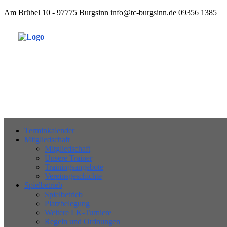
Am Brübel 10 - 97775 Burgsinn
info@tc-burgsinn.de
09356 1385
Tennisclub 197
Terminkalender
Mitgliedschaft
Mitgliedschaft
Unsere Trainer
Trainingsangebote
Vereinsgeschichte
Spielbetrieb
Spielbetrieb
Platzbelegung
Weitere LK-Turniere
Regeln und Ordnungen