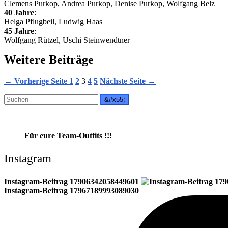
Clemens Purkop, Andrea Purkop, Denise Purkop, Wolfgang Belz
40 Jahre
:
Helga Pflugbeil, Ludwig Haas
45 Jahre
:
Wolfgang Rützel, Uschi Steinwendtner
Weitere Beiträge
← Vorherige Seite
1
2
3
4
5
Nächste Seite →
Für eure Team-Outfits !!!
Instagram
Instagram-Beitrag 17906342058449601
Instagram-Beitrag 17967189993089030