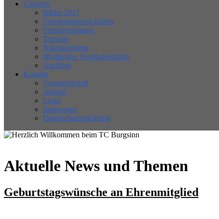
Galerien
Bilder 2017
Vereinsmeisterschaften
Ferienprogramm
Turniere
Nikolausfeiern
40-jähriges Vereinsbestehen
Ausflüge
Kontakt
Vorstandschaft
Anfahrt
Links
Impressum
Datenschutzerklärung
Aktuelle News und Themen
Geburtstagswünsche an Ehrenmitglied