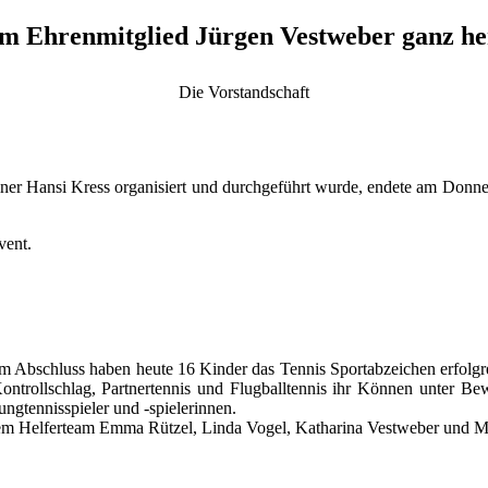
em Ehrenmitglied Jürgen Vestweber ganz her
Die Vorstandschaft
er Hansi Kress organisiert und durchgeführt wurde, endete am Donner
vent.
Zum Abschluss haben heute 16 Kinder das Tennis Sportabzeichen erfolg
Kontrollschlag, Partnertennis und Flugballtennis ihr Können unter B
ungtennisspieler und -spielerinnen.
em Helferteam Emma Rützel, Linda Vogel, Katharina Vestweber und Mu