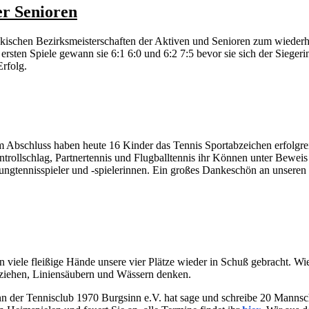
er Senioren
schen Bezirksmeisterschaften der Aktiven und Senioren zum wiederhol
hre ersten Spiele gewann sie 6:1 6:0 und 6:2 7:5 bevor sie sich der Sie
rfolg.
um Abschluss haben heute 16 Kinder das Tennis Sportabzeichen erfolgr
trollschlag, Partnertennis und Flugballtennis ihr Können unter Beweis
 Jungtennisspieler und -spielerinnen. Ein großes Dankeschön an unser
viele fleißige Hände unsere vier Plätze wieder in Schuß gebracht. Wie 
bziehen, Liniensäubern und Wässern denken.
enn der Tennisclub 1970 Burgsinn e.V. hat sage und schreibe 20 Manns