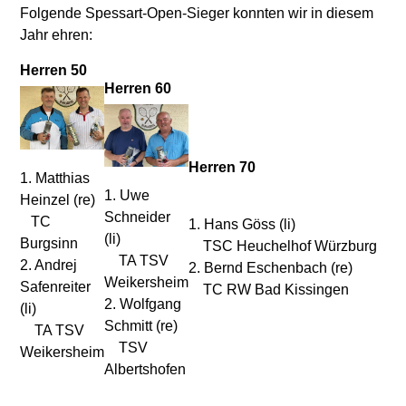
Folgende Spessart-Open-Sieger konnten wir in diesem
Jahr ehren:
Herren 50
Herren 60
Herren 70
1. Matthias
1. Uwe
Heinzel (re)
Schneider
TC
1. Hans Göss (li)
(li)
Burgsinn
TSC Heuchelhof Würzburg
TA TSV
2. Andrej
2. Bernd Eschenbach (re)
Weikersheim
Safenreiter
TC RW Bad Kissingen
2. Wolfgang
(li)
Schmitt (re)
TA TSV
TSV
Weikersheim
Albertshofen