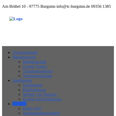
Am Brübel 10 - 97775 Burgsinn
info@tc-burgsinn.de
09356 1385
Tennisclub 1970 Burgsinn e.V.
Terminkalender
Mitgliedschaft
Mitgliedschaft
Unsere Trainer
Trainingsangebote
Vereinsgeschichte
Spielbetrieb
Spielbetrieb
Platzbelegung
Weitere LK-Turniere
Regeln und Ordnungen
Galerien
Bilder 2017
Vereinsmeisterschaften