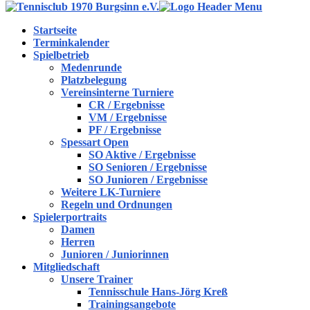
Startseite
Terminkalender
Spielbetrieb
Medenrunde
Platzbelegung
Vereinsinterne Turniere
CR / Ergebnisse
VM / Ergebnisse
PF / Ergebnisse
Spessart Open
SO Aktive / Ergebnisse
SO Senioren / Ergebnisse
SO Junioren / Ergebnisse
Weitere LK-Turniere
Regeln und Ordnungen
Spielerportraits
Damen
Herren
Junioren / Juniorinnen
Mitgliedschaft
Unsere Trainer
Tennisschule Hans-Jörg Kreß
Trainingsangebote