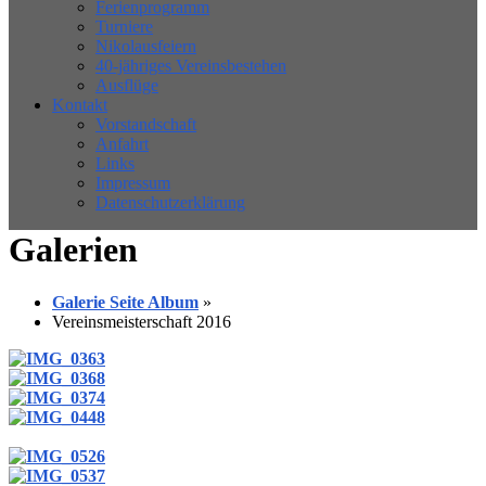
Ferienprogramm
Turniere
Nikolausfeiern
40-jähriges Vereinsbestehen
Ausflüge
Kontakt
Vorstandschaft
Anfahrt
Links
Impressum
Datenschutzerklärung
Galerien
Galerie Seite Album
»
Vereinsmeisterschaft 2016