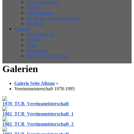
Ferienprogramm
Turniere
Nikolausfeiern
40-jähriges Vereinsbestehen
Ausflüge
Kontakt
Vorstandschaft
Anfahrt
Links
Impressum
Datenschutzerklärung
Galerien
Galerie Seite Album
»
Vereinsmeisterschaft 1978-1995