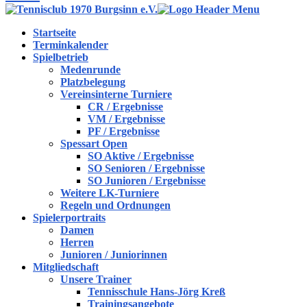
Startseite
Terminkalender
Spielbetrieb
Medenrunde
Platzbelegung
Vereinsinterne Turniere
CR / Ergebnisse
VM / Ergebnisse
PF / Ergebnisse
Spessart Open
SO Aktive / Ergebnisse
SO Senioren / Ergebnisse
SO Junioren / Ergebnisse
Weitere LK-Turniere
Regeln und Ordnungen
Spielerportraits
Damen
Herren
Junioren / Juniorinnen
Mitgliedschaft
Unsere Trainer
Tennisschule Hans-Jörg Kreß
Trainingsangebote