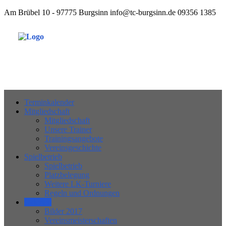
Am Brübel 10 - 97775 Burgsinn
info@tc-burgsinn.de
09356 1385
Tennisclub 1970 Burgsinn e.V.
Terminkalender
Mitgliedschaft
Mitgliedschaft
Unsere Trainer
Trainingsangebote
Vereinsgeschichte
Spielbetrieb
Spielbetrieb
Platzbelegung
Weitere LK-Turniere
Regeln und Ordnungen
Galerien
Bilder 2017
Vereinsmeisterschaften