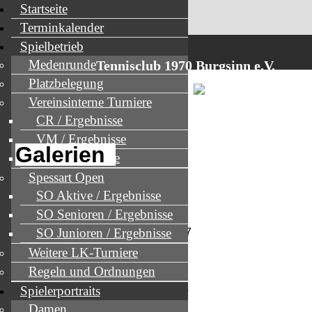
Startseite
Terminkalender
Spielbetrieb
Menü
Medenrunde
Tennisclub 1970 Burgsinn e.V.
Platzbelegung
Vereinsinterne Turniere
CR / Ergebnisse
VM / Ergebnisse
Galerien
PF / Ergebnisse
Spessart Open
SO Aktive / Ergebnisse
SO Senioren / Ergebnisse
GALERIE SEITE ALBUM
»
SO Junioren / Ergebnisse
VEREINSMEISTERSCHAFT 2007
Weitere LK-Turniere
Regeln und Ordnungen
Spielerportraits
Damen