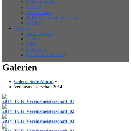
Ferienprogramm
Turniere
Nikolausfeiern
40-jähriges Vereinsbestehen
Ausflüge
Kontakt
Vorstandschaft
Anfahrt
Links
Impressum
Datenschutzerklärung
Galerien
Galerie Seite Album
»
Vereinsmeisterschaft 2014