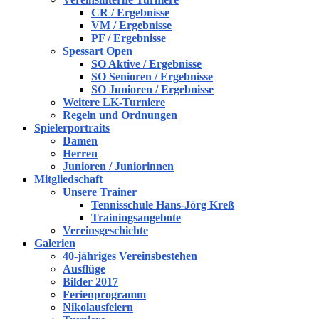
CR / Ergebnisse
VM / Ergebnisse
PF / Ergebnisse
Spessart Open
SO Aktive / Ergebnisse
SO Senioren / Ergebnisse
SO Junioren / Ergebnisse
Weitere LK-Turniere
Regeln und Ordnungen
Spielerportraits
Damen
Herren
Junioren / Juniorinnen
Mitgliedschaft
Unsere Trainer
Tennisschule Hans-Jörg Kreß
Trainingsangebote
Vereinsgeschichte
Galerien
40-jähriges Vereinsbestehen
Ausflüge
Bilder 2017
Ferienprogramm
Nikolausfeiern