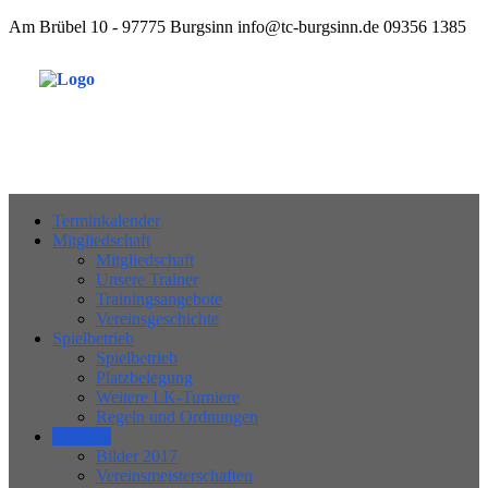
Am Brübel 10 - 97775 Burgsinn
info@tc-burgsinn.de
09356 1385
Tennisclub 1970 Burgsinn e.V.
Terminkalender
Mitgliedschaft
Mitgliedschaft
Unsere Trainer
Trainingsangebote
Vereinsgeschichte
Spielbetrieb
Spielbetrieb
Platzbelegung
Weitere LK-Turniere
Regeln und Ordnungen
Galerien
Bilder 2017
Vereinsmeisterschaften