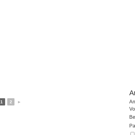
A
An
1
2
►
Vo
Be
Pa