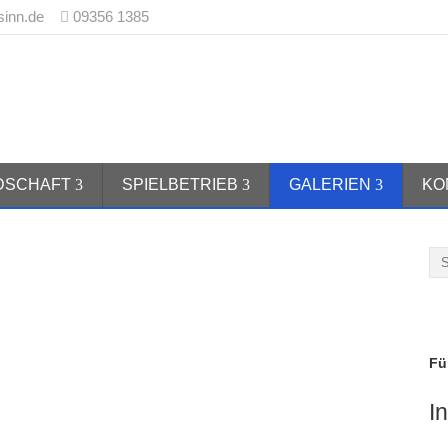
sinn.de
09356 1385
 1970 Burgsinn e.V.
EDSCHAFT
SPIELBETRIEB
GALERIEN
KO
Fü
I