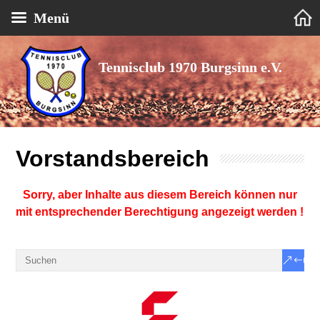
Menü
Tennisclub 1970 Burgsinn e.V.
Vorstandsbereich
Sorry, aber Inhalte aus diesem Bereich können nur
mit entsprechender Berechtigung angezeigt werden !