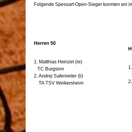
Folgende Spessart-Open-Sieger konnten wir in
Herren 50
H
1. Matthias Heinzel (re)
1
TC Burgsinn
T
2. Andrej Safenreiter (li)
2
TA TSV Weikersheim
T