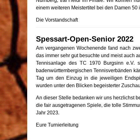
Nürnberg, traf Heidi im Finale. Wir können n
einem weiteren Meistertitel bei den Damen 50 
Die Vorstandschaft
Spessart-Open-Senior 2022
Am vergangenen Wochenende fand nach zwe
das immer sehr gut besuchte und meist auch a
Tennisanlage des TC 1970 Burgsinn e.V. st
badenwürttembergischen Tennisverbänden käm
Tag um den Einzug in die jeweiligen Endsp
wurden unter den Blicken begeisterter Zuscha
An dieser Stelle bedanken wir uns herzlichst be
die fair ausgetragenen Spiele, die tolle Sti
Jahr 2023.
Eure Turnierleitung