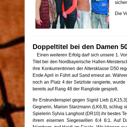
siche
Die V
Doppeltitel bei den Damen 5
Einen weiteren Erfolg darf sich unsere 1. Vo
Titel bei den Nordbayerische Hallen-Meistersc
ihre Konkurrentinnen der Altersklasse D50 regelr
Ende April in Führt auf Sand erneut an. Währ
noch an Platz 4 der Setzliste rangierte, wurde S
bereits auf Rang 48 der Rangliste gespielt.
Ihr Erstrundenspiel gegen Sigrid Lieb (LK15,3
Gegnerin, Marion Starzmann (LK6,9), schlug s
Spielerin Sylvia Langhost (DR10) ihr bestes 
ihrem eisernen Siegeswillen 6:4 6:1. Auf D