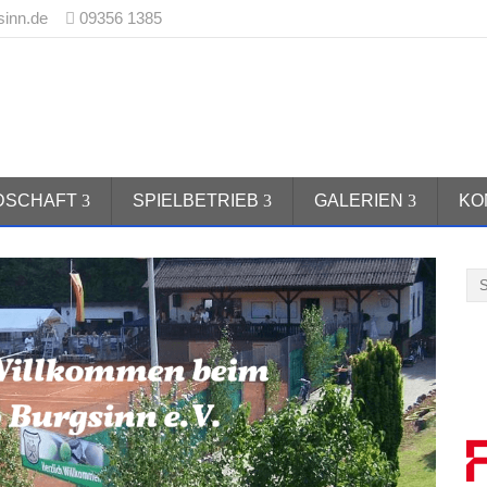
sinn.de
09356 1385
 1970 Burgsinn e.V.
EDSCHAFT
SPIELBETRIEB
GALERIEN
KO