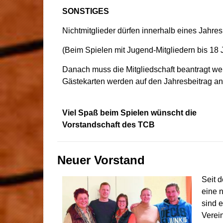
SONSTIGES
Nichtmitglieder dürfen innerhalb eines Jahre
(Beim Spielen mit Jugend-Mitgliedern bis 18 
Danach muss die Mitgliedschaft beantragt we
Gästekarten werden auf den Jahresbeitrag an
Viel Spaß beim Spielen wünscht die
Vorstandschaft des TCB
Neuer Vorstand
Seit 
eine n
sind 
Verei