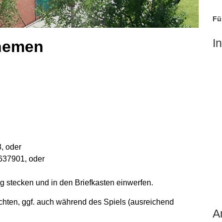
Fü
I
Themen
U
, oder
637901, oder
g stecken und in den Briefkasten einwerfen.
hten, ggf. auch während des Spiels (ausreichend
A