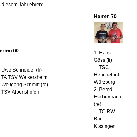
 diesem Jahr ehren:
Herren 70
erren 60
1. Hans
Göss (li)
TSC
. Uwe Schneider (li)
Heuchelhof
A TSV Weikersheim
Würzburg
. Wolfgang Schmitt (re)
2. Bernd
SV Albertshofen
Eschenbach
(re)
TC RW
Bad
Kissingen