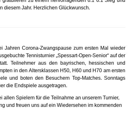
ur gratulieren zu einem hervorragenden 6:1 6:1 Sieg und
in diesem Jahr. Herzlichen Glückwunsch.
i Jahren Corona-Zwangspause zum ersten Mal wieder
usgebuchte Tennisturnier „Spessart-Open-Senior“ auf der
att. Teilnehmer aus den bayrischen, hessischen und
pten in den Altersklassen H50, H60 und H70 am ersten
iele und boten den Besuchern Top-Matches. Sonntags
uer die Endspiele ausgetragen.
i allen Spielern für die Teilnahme an unserem Turnier,
mmung und freuen uns auf ein Wiedersehen im kommenden