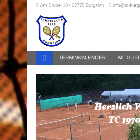
Am Brübel 10 - 97775 Burgsinn
info@tc-burg
Tennisclub
TERMINKALENDER
MITGLI