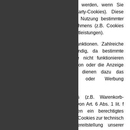
auf Ihrem Endgerät gespeichert werden, wenn Sie
unsere Seite betreten (Third-Party-Cookies). Diese
ermöglichen uns oder Ihnen die Nutzung bestimmter
Dienstleistungen des Drittunternehmens (z.B. Cookies
zur Abwicklung von Zahlungsdienstleistungen).
Cookies haben verschiedene Funktionen. Zahlreiche
Cookies sind technisch notwendig, da bestimmte
Webseitenfunktionen ohne diese nicht funktionieren
würden (z.B. die Warenkorbfunktion oder die Anzeige
von Videos). Andere Cookies dienen dazu das
Nutzerverhalten auszuwerten oder Werbung
anzuzeigen.
Technisch notwendige Cookies (z.B. Warenkorb-
Cookies) werden auf Grundlage von Art. 6 Abs. 1 lit. f
DSGVO gespeichert. Wir haben ein berechtigtes
Interesse an der Speicherung von Cookies zur technisch
fehlerfreien und optimierten Bereitstellung unserer