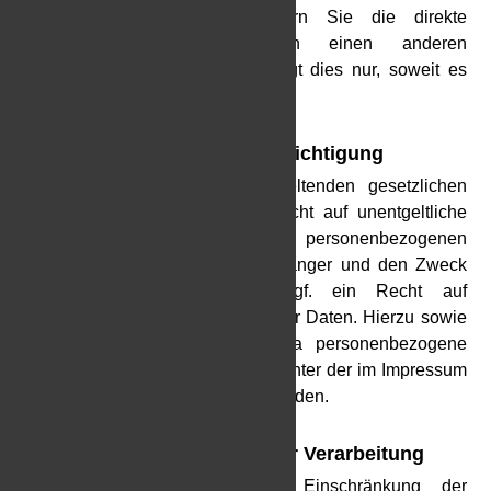
aushändigen zu lassen. Sofern Sie die direkte
Übertragung der Daten an einen anderen
Verantwortlichen verlangen, erfolgt dies nur, soweit es
technisch machbar ist.
Auskunft, Löschung und Berichtigung
Sie haben im Rahmen der geltenden gesetzlichen
Bestimmungen jederzeit das Recht auf unentgeltliche
Auskunft über Ihre gespeicherten personenbezogenen
Daten, deren Herkunft und Empfänger und den Zweck
der Datenverarbeitung und ggf. ein Recht auf
Berichtigung oder Löschung dieser Daten. Hierzu sowie
zu weiteren Fragen zum Thema personenbezogene
Daten können Sie sich jederzeit unter der im Impressum
angegebenen Adresse an uns wenden.
Recht auf Einschränkung der Verarbeitung
Sie haben das Recht, die Einschränkung der