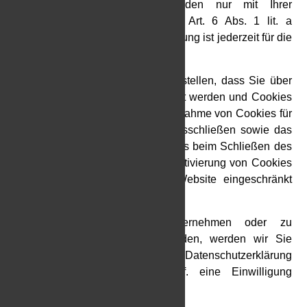
Dienste. Andere Cookies werden nur mit Ihrer
Einwilligung auf Grundlage von Art. 6 Abs. 1 lit. a
DSGVO gespeichert. Die Einwilligung ist jederzeit für die
Zukunft widerrufbar.
Sie können Ihren Browser so einstellen, dass Sie über
das Setzen von Cookies informiert werden und Cookies
nur im Einzelfall erlauben, die Annahme von Cookies für
bestimmte Fälle oder generell ausschließen sowie das
automatische Löschen der Cookies beim Schließen des
Browsers aktivieren. Bei der Deaktivierung von Cookies
kann die Funktionalität dieser Website eingeschränkt
sein.
Soweit Cookies von Drittunternehmen oder zu
Analysezwecken eingesetzt werden, werden wir Sie
hierüber im Rahmen dieser Datenschutzerklärung
gesondert informieren und ggf. eine Einwilligung
abfragen.