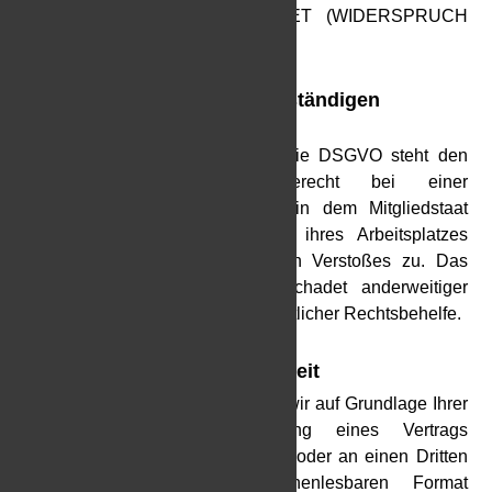
DIREKTWERBUNG VERWENDET (WIDERSPRUCH
NACH ART. 21 ABS. 2 DSGVO).
Beschwerderecht bei der zuständigen
Aufsichtsbehörde
Im Falle von Verstößen gegen die DSGVO steht den
Betroffenen ein Beschwerderecht bei einer
Aufsichtsbehörde, insbesondere in dem Mitgliedstaat
ihres gewöhnlichen Aufenthalts, ihres Arbeitsplatzes
oder des Orts des mutmaßlichen Verstoßes zu. Das
Beschwerderecht besteht unbeschadet anderweitiger
verwaltungsrechtlicher oder gerichtlicher Rechtsbehelfe.
Recht auf Datenübertragbarkeit
Sie haben das Recht, Daten, die wir auf Grundlage Ihrer
Einwilligung oder in Erfüllung eines Vertrags
automatisiert verarbeiten, an sich oder an einen Dritten
in einem gängigen, maschinenlesbaren Format