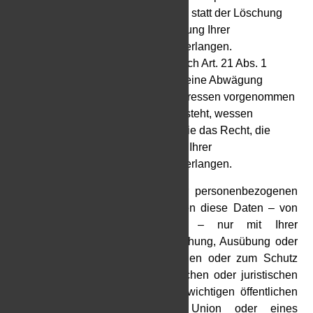
benötigen, haben Sie das Recht, statt der Löschung
die Einschränkung der Verarbeitung Ihrer
personenbezogenen Daten zu verlangen.
Wenn Sie einen Widerspruch nach Art. 21 Abs. 1
DSGVO eingelegt haben, muss eine Abwägung
zwischen Ihren und unseren Interessen vorgenommen
werden. Solange noch nicht feststeht, wessen
Interessen überwiegen, haben Sie das Recht, die
Einschränkung der Verarbeitung Ihrer
personenbezogenen Daten zu verlangen.
Wenn Sie die Verarbeitung Ihrer personenbezogenen
Daten eingeschränkt haben, dürfen diese Daten – von
ihrer Speicherung abgesehen – nur mit Ihrer
Einwilligung oder zur Geltendmachung, Ausübung oder
Verteidigung von Rechtsansprüchen oder zum Schutz
der Rechte einer anderen natürlichen oder juristischen
Person oder aus Gründen eines wichtigen öffentlichen
Interesses der Europäischen Union oder eines