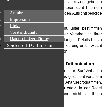
sich jederzeit unter der im Impressum angegebenen
Adresse an uns wenden. Des Weiteren steht Ihnen ein
Anfahrt
Beschwerderecht bei der zuständigen Aufsichtsbehörde
Impressum
zu.
Links
Außerdem haben Sie das Recht, unter bestimmten
Vorstandschaft
Umständen die Einschränkung der Verarbeitung Ihrer
Datenschutzerklärung
personenbezogenen Daten zu verlangen. Details hierzu
Spielertreff TC Burgsinn
entnehmen Sie der Datenschutzerklärung unter „Recht
auf Einschränkung der Verarbeitung“.
Analyse-Tools und Tools von Drittanbietern
Beim Besuch dieser Website kann Ihr Surf-Verhalten
statistisch ausgewertet werden. Das geschieht vor allem
mit Cookies und mit sogenannten Analyseprogrammen.
Die Analyse Ihres Surf-Verhaltens erfolgt in der Regel
anonym; das Surf-Verhalten kann nicht zu Ihnen
zurückverfolgt werden.