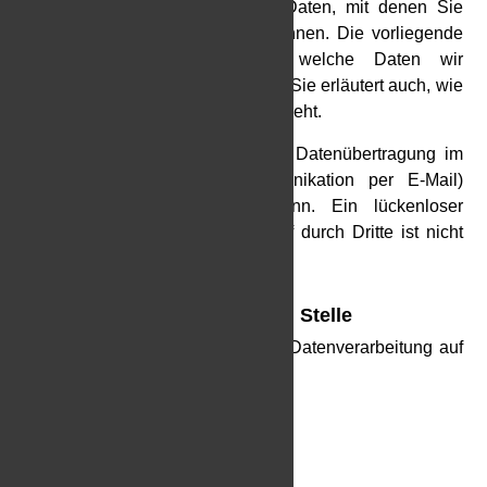
Personenbezogene Daten sind Daten, mit denen Sie
persönlich identifiziert werden können. Die vorliegende
Datenschutzerklärung erläutert, welche Daten wir
erheben und wofür wir sie nutzen. Sie erläutert auch, wie
und zu welchem Zweck das geschieht.
Wir weisen darauf hin, dass die Datenübertragung im
Internet (z. B. bei der Kommunikation per E-Mail)
Sicherheitslücken aufweisen kann. Ein lückenloser
Schutz der Daten vor dem Zugriff durch Dritte ist nicht
möglich.
Hinweis zur verantwortlichen Stelle
Die verantwortliche Stelle für die Datenverarbeitung auf
dieser Website ist:
Tennisclub 1970 Burgsinn e.V.
Am Brübel 10
97775 Burgsinn