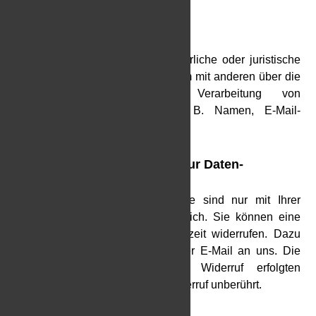
Telefon: +49 9356 1385
E-Mail: info@tc-burgsinn.de
Verantwortliche Stelle ist die natürliche oder juristische
Person, die allein oder gemeinsam mit anderen über die
Zwecke und Mittel der Verarbeitung von
personenbezogenen Daten (z. B. Namen, E-Mail-
Adressen o. Ä.) entscheidet.
Widerruf Ihrer Einwilligung zur Daten-
verarbeitung
Viele Datenverarbeitungsvorgänge sind nur mit Ihrer
ausdrücklichen Einwilligung möglich. Sie können eine
bereits erteilte Einwilligung jederzeit widerrufen. Dazu
reicht eine formlose Mitteilung per E-Mail an uns. Die
Rechtmäßigkeit der bis zum Widerruf erfolgten
Datenverarbeitung bleibt vom Widerruf unberührt.