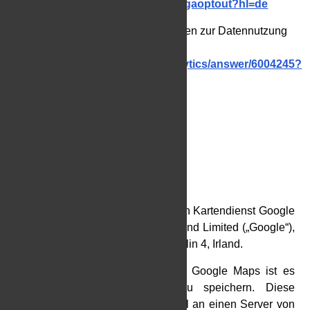
https://tools.google.com/dlpage/gaoptout?hl=de
Hier finden Sie weitere Informationen zur Datennutzung
durch die Google Inc.:
https://support.google.com/analytics/answer/6004245?
hl=de
[ga_optout]
5. Plugins und Tools
Google Maps
Diese Seite nutzt über eine API den Kartendienst Google
Maps. Anbieter ist die Google Ireland Limited („Google“),
Gordon House, Barrow Street, Dublin 4, Irland.
Zur Nutzung der Funktionen von Google Maps ist es
notwendig, Ihre IP Adresse zu speichern. Diese
Informationen werden in der Regel an einen Server von