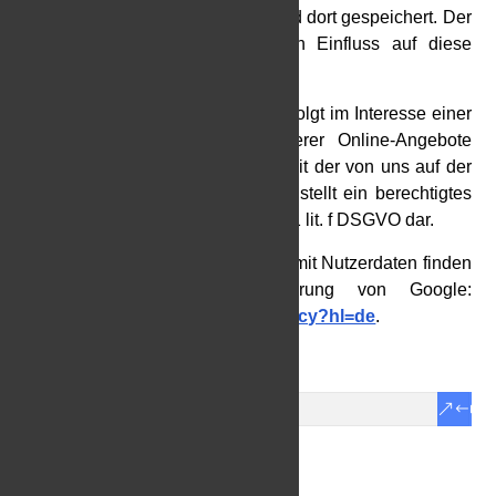
Google in den USA übertragen und dort gespeichert. Der
Anbieter dieser Seite hat keinen Einfluss auf diese
Datenübertragung.
Die Nutzung von Google Maps erfolgt im Interesse einer
ansprechenden Darstellung unserer Online-Angebote
und an einer leichten Auffindbarkeit der von uns auf der
Website angegebenen Orte. Dies stellt ein berechtigtes
Interesse im Sinne von Art. 6 Abs. 1 lit. f DSGVO dar.
Mehr Informationen zum Umgang mit Nutzerdaten finden
Sie in der Datenschutzerklärung von Google:
https://policies.google.com/privacy?hl=de
.