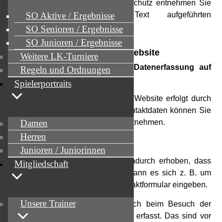
Informationen zum Thema Datenschutz entnehmen Sie
unserer unter diesem Text aufgeführten
SO Aktive / Ergebnisse
Datenschutzerklärung.
SO Senioren / Ergebnisse
SO Junioren / Ergebnisse
Datenerfassung auf dieser Website
Weitere LK-Turniere
Wer ist verantwortlich für die Datenerfassung auf
Regeln und Ordnungen
dieser Website?
Spielerportraits
Die Datenverarbeitung auf dieser Website erfolgt durch
den Websitebetreiber. Dessen Kontaktdaten können Sie
dem Impressum dieser Website entnehmen.
Damen
Herren
Wie erfassen wir Ihre Daten?
Junioren / Juniorinnen
Ihre Daten werden zum einen dadurch erhoben, dass
Mitgliedschaft
Sie uns diese mitteilen. Hierbei kann es sich z. B. um
Daten handeln, die Sie in ein Kontaktformular eingeben.
Unsere Trainer
Andere Daten werden automatisch beim Besuch der
Website durch unsere IT-Systeme erfasst. Das sind vor