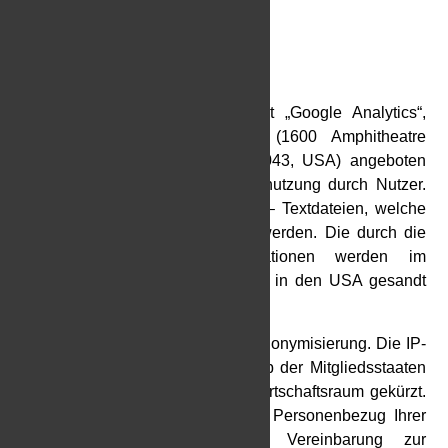
4. Analyse-Tools
Google Analytics
Diese Website nutzt den Dienst „Google Analytics“,
welcher von der Google Inc. (1600 Amphitheatre
Parkway Mountain View, CA 94043, USA) angeboten
wird, zur Analyse der Websitebenutzung durch Nutzer.
Der Dienst verwendet „Cookies“ – Textdateien, welche
auf Ihrem Endgerät gespeichert werden. Die durch die
Cookies gesammelten Informationen werden im
Regelfall an einen Google-Server in den USA gesandt
und dort gespeichert.
Auf dieser Website greift die IP-Anonymisierung. Die IP-
Adresse der Nutzer wird innerhalb der Mitgliedsstaaten
der EU und des Europäischen Wirtschaftsraum gekürzt.
Durch diese Kürzung entfällt der Personenbezug Ihrer
IP-Adresse. Im Rahmen der Vereinbarung zur