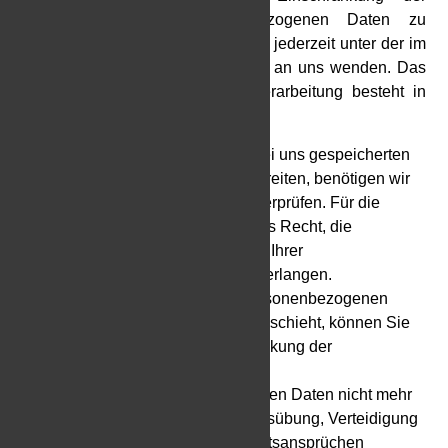
Verarbeitung Ihrer personenbezogenen Daten zu
verlangen. Hierzu können Sie sich jederzeit unter der im
Impressum angegebenen Adresse an uns wenden. Das
Recht auf Einschränkung der Verarbeitung besteht in
folgenden Fällen:
Wenn Sie die Richtigkeit Ihrer bei uns gespeicherten
personenbezogenen Daten bestreiten, benötigen wir
in der Regel Zeit, um dies zu überprüfen. Für die
Dauer der Prüfung haben Sie das Recht, die
Einschränkung der Verarbeitung Ihrer
personenbezogenen Daten zu verlangen.
Wenn die Verarbeitung Ihrer personenbezogenen
Daten unrechtmäßig geschah/geschieht, können Sie
statt der Löschung die Einschränkung der
Datenverarbeitung verlangen.
Wenn wir Ihre personenbezogenen Daten nicht mehr
benötigen, Sie sie jedoch zur Ausübung, Verteidigung
oder Geltendmachung von Rechtsansprüchen