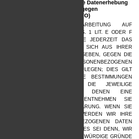
Widerspruchsrecht gegen die Datenerhebung
in besonderen Fällen sowie gegen
Direktwerbung (Art. 21 DSGVO)
WENN DIE DATENVERARBEITUNG AUF
GRUNDLAGE VON ART. 6 ABS. 1 LIT. E ODER F
DSGVO ERFOLGT, HABEN SIE JEDERZEIT DAS
RECHT, AUS GRÜNDEN, DIE SICH AUS IHRER
BESONDEREN SITUATION ERGEBEN, GEGEN DIE
VERARBEITUNG IHRER PERSONENBEZOGENEN
DATEN WIDERSPRUCH EINZULEGEN; DIES GILT
AUCH FÜR EIN AUF DIESE BESTIMMUNGEN
GESTÜTZTES PROFILING. DIE JEWEILIGE
RECHTSGRUNDLAGE, AUF DENEN EINE
VERARBEITUNG BERUHT, ENTNEHMEN SIE
DIESER DATENSCHUTZERKLÄRUNG. WENN SIE
WIDERSPRUCH EINLEGEN, WERDEN WIR IHRE
BETROFFENEN PERSONENBEZOGENEN DATEN
NICHT MEHR VERARBEITEN, ES SEI DENN, WIR
KÖNNEN ZWINGENDE SCHUTZWÜRDIGE GRÜNDE