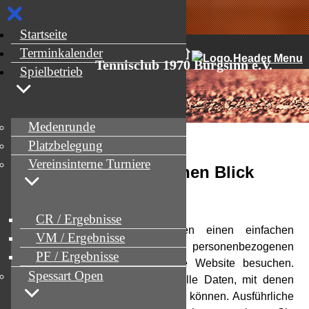
Startseite
Menü
Terminkalender
Tennisclub 1970 Burgsinn e.V.
Spielbetrieb
Medenrunde
Platzbelegung
Vereinsinterne Turniere
1. Datenschutz auf einen Blick
Allgemeine Hinweise
CR / Ergebnisse
Die folgenden Hinweise geben einen einfachen
VM / Ergebnisse
Überblick darüber, was mit Ihren personenbezogenen
PF / Ergebnisse
Daten passiert, wenn Sie diese Website besuchen.
Spessart Open
Personenbezogene Daten sind alle Daten, mit denen
Sie persönlich identifiziert werden können. Ausführliche