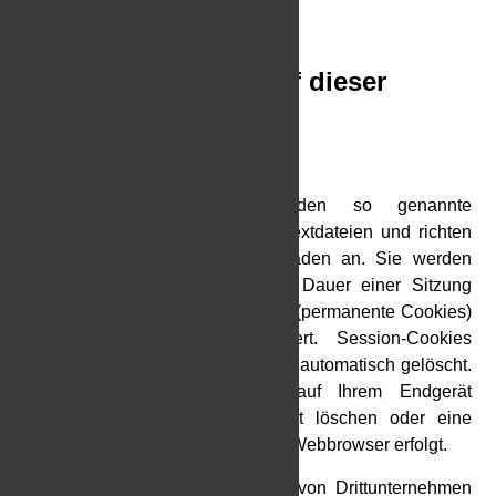
Mitgliedstaats verarbeitet werden.
3. Datenerfassung auf dieser
Website
Cookies
Unsere Internetseiten verwenden so genannte
„Cookies“. Cookies sind kleine Textdateien und richten
auf Ihrem Endgerät keinen Schaden an. Sie werden
entweder vorübergehend für die Dauer einer Sitzung
(Session-Cookies) oder dauerhaft (permanente Cookies)
auf Ihrem Endgerät gespeichert. Session-Cookies
werden nach Ende Ihres Besuchs automatisch gelöscht.
Permanente Cookies bleiben auf Ihrem Endgerät
gespeichert bis Sie diese selbst löschen oder eine
automatische Lösung durch Ihren Webbrowser erfolgt.
Teilweise können auch Cookies von Drittunternehmen