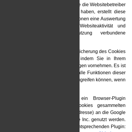
Auftragsdatenvereinbarung, welche die Websitebetreiber
mit der Google Inc. geschlossen haben, erstellt diese
mithilfe der gesammelten Informationen eine Auswertung
der Websitenutzung und der Websiteaktivität und
erbringt mit der Internetnutzung verbundene
Dienstleistungen.
Sie haben die Möglichkeit, die Speicherung des Cookies
auf Ihrem Gerät zu verhindern, indem Sie in Ihrem
Browser entsprechende Einstellungen vornehmen. Es ist
nicht gewährleistet, dass Sie auf alle Funktionen dieser
Website ohne Einschränkungen zugreifen können, wenn
Ihr Browser keine Cookies zulässt.
Weiterhin können Sie durch ein Browser-Plugin
verhindern, dass die durch Cookies gesammelten
Informationen (inklusive Ihrer IP-Adresse) an die Google
Inc. gesendet und von der Google Inc. genutzt werden.
Folgender Link führt Sie zu dem entsprechenden Plugin: