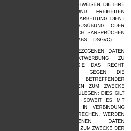
FÜR DIE VERARBEITUNG NACHWEISEN, DIE IHRE
INTERESSEN, RECHTE UND FREIHEITEN
ÜBERWIEGEN ODER DIE VERARBEITUNG DIENT
DER GELTENDMACHUNG, AUSÜBUNG ODER
VERTEIDIGUNG VON RECHTSANSPRÜCHEN
(WIDERSPRUCH NACH ART. 21 ABS. 1 DSGVO).
WERDEN IHRE PERSONENBEZOGENEN DATEN
VERARBEITET, UM DIREKTWERBUNG ZU
BETREIBEN, SO HABEN SIE DAS RECHT,
JEDERZEIT WIDERSPRUCH GEGEN DIE
VERARBEITUNG SIE BETREFFENDER
PERSONENBEZOGENER DATEN ZUM ZWECKE
DERARTIGER WERBUNG EINZULEGEN; DIES GILT
AUCH FÜR DAS PROFILING, SOWEIT ES MIT
SOLCHER DIREKTWERBUNG IN VERBINDUNG
STEHT. WENN SIE WIDERSPRECHEN, WERDEN
IHRE PERSONENBEZOGENEN DATEN
ANSCHLIESSEND NICHT MEHR ZUM ZWECKE DER