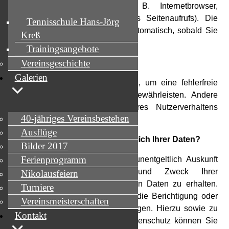
allem technische Daten (z. B. Internetbrowser,
Betriebssystem oder Uhrzeit des Seitenaufrufs). Die
Tennisschule Hans-Jörg
Erfassung dieser Daten erfolgt automatisch, sobald Sie
Kreß
diese Website betreten.
Trainingsangebote
Vereinsgeschichte
Wofür nutzen wir Ihre Daten?
Galerien
Ein Teil der Daten wird erhoben, um eine fehlerfreie
Bereitstellung der Website zu gewährleisten. Andere
Daten können zur Analyse Ihres Nutzerverhaltens
40-jähriges Vereinsbestehen
verwendet werden.
Ausflüge
Welche Rechte haben Sie bezüglich Ihrer Daten?
Bilder 2017
Ferienprogramm
Sie haben jederzeit das Recht unentgeltlich Auskunft
über Herkunft, Empfänger und Zweck Ihrer
Nikolausfeiern
gespeicherten personenbezogenen Daten zu erhalten.
Turniere
Sie haben außerdem ein Recht, die Berichtigung oder
Vereinsmeisterschaften
Löschung dieser Daten zu verlangen. Hierzu sowie zu
Kontakt
weiteren Fragen zum Thema Datenschutz können Sie