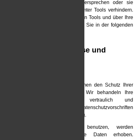
Sie können dieser Analyse widersprechen oder sie
durch die Nichtbenutzung bestimmter Tools verhindern.
Detaillierte Informationen zu diesen Tools und über Ihre
Widerspruchsmöglichkeiten finden Sie in der folgenden
Datenschutzerklärung.
2. Allgemeine Hinweise und
Pflicht-informationen
Datenschutz
Die Betreiber dieser Seiten nehmen den Schutz Ihrer
persönlichen Daten sehr ernst. Wir behandeln Ihre
personenbezogenen Daten vertraulich und
entsprechend der gesetzlichen Datenschutzvorschriften
sowie dieser Datenschutzerklärung.
Wenn Sie diese Website benutzen, werden
verschiedene personenbezogene Daten erhoben.