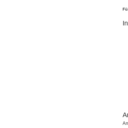
Fü
I
A
An