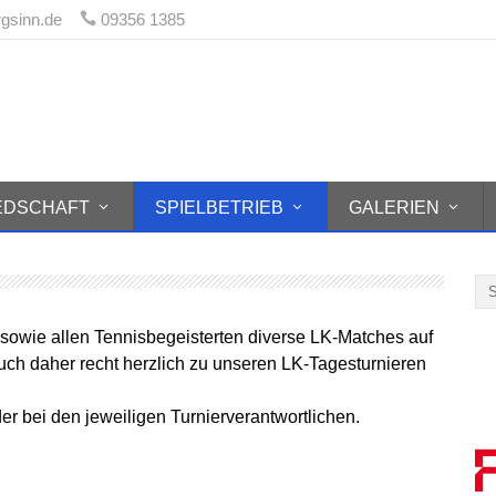
rgsinn.de
09356 1385
 1970 Burgsinn e.V.
IEDSCHAFT
SPIELBETRIEB
GALERIEN
sowie allen Tennisbegeisterten diverse LK-Matches auf
euch daher recht herzlich zu unseren LK-Tagesturnieren
er bei den jeweiligen Turnierverantwortlichen.