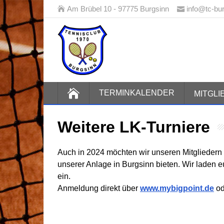
Am Brübel 10 - 97775 Burgsinn
info@tc-bu
Tennisclub
TERMINKALENDER
MITGL
Weitere LK-Turniere
Auch in 2024 möchten wir unseren Mitgliedern 
unserer Anlage in Burgsinn bieten. Wir laden 
ein.
Anmeldung direkt über
www.mybigpoint.de
od