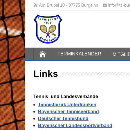
Am Brübel 10 - 97775 Burgsinn
info@tc-bu
Tennisclub
TERMINKALENDER
MITGL
Links
Tennis- und Landesverbände
Tennisbezirk Unterfranken
Bayerischer Tennisverband
Deutscher Tennisbund
Bayerischer Landessportverband