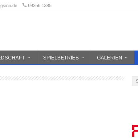
rgsinn.de
09356 1385
 1970 Burgsinn e.V.
IEDSCHAFT
SPIELBETRIEB
GALERIEN