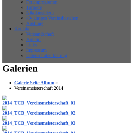
Ferienprogramm
Turniere
Nikolausfeiern
40-jähriges Vereinsbestehen
Ausflüge
Kontakt
Vorstandschaft
Anfahrt
Links
Impressum
Datenschutzerklärung
Galerien
Galerie Seite Album
»
Vereinsmeisterschaft 2014