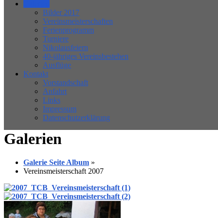
Galerien
Bilder 2017
Vereinsmeisterschaften
Ferienprogramm
Turniere
Nikolausfeiern
40-jähriges Vereinsbestehen
Ausflüge
Kontakt
Vorstandschaft
Anfahrt
Links
Impressum
Datenschutzerklärung
Galerien
Galerie Seite Album
»
Vereinsmeisterschaft 2007