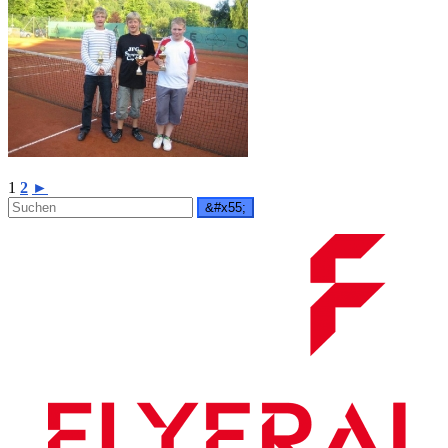
1
2
►