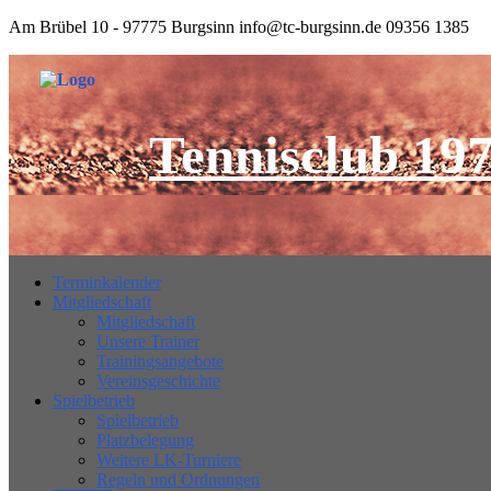
Am Brübel 10 - 97775 Burgsinn
info@tc-burgsinn.de
09356 1385
Tennisclub 197
Terminkalender
Mitgliedschaft
Mitgliedschaft
Unsere Trainer
Trainingsangebote
Vereinsgeschichte
Spielbetrieb
Spielbetrieb
Platzbelegung
Weitere LK-Turniere
Regeln und Ordnungen