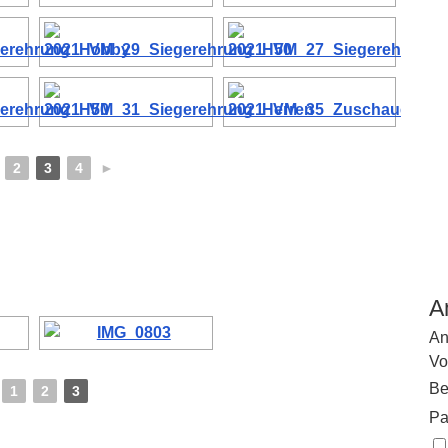
2
3
4
►
A
An
Vo
Be
1
2
3
Pa