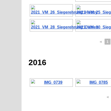
◄
1
2016
◄