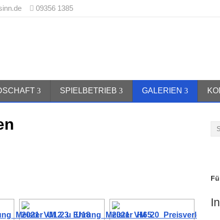
sinn.de
09356 1385
 1970 Burgsinn e.V.
EDSCHAFT
SPIELBETRIEB
GALERIEN
KO
en
Fü
I