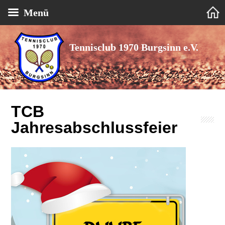
Menü
Tennisclub 1970 Burgsinn e.V.
TCB
Jahresabschlussfeier